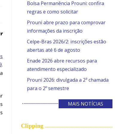
Bolsa Permanência Prouni: confira
regras e como solicitar
Prouni abre prazo para comprovar
informações da inscrição
ar
Celpe-Bras 2026/2: inscrições estão
abertas até 6 de agosto
es
Enade 2026 abre recursos para
9
.
atendimento especializado
sa
Prouni 2026: divulgada a 2ª chamada
para o 2º semestre
ar
MAIS NOTÍCIAS
as
os
Clipping