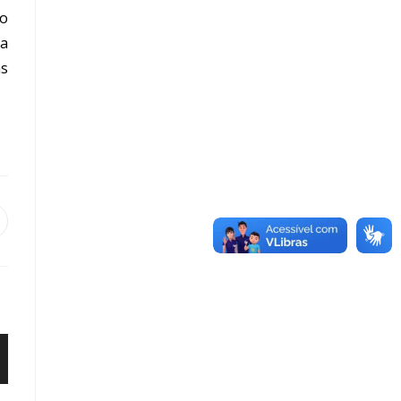
 o
ta
as