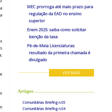
or
MEC prorroga até maio prazo para
 a
regulação da EAD no ensino
ia
superior
Enem 2025: saiba como solicitar
isenção da taxa
as
Pé-de-Meia Licenciaturas:
es
resultado da primeira chamada é
a,
divulgado
VER MAIS
ue
Artigos
 o
Comunitárias Briefing n.05
am
Comunitárias Briefing n.04