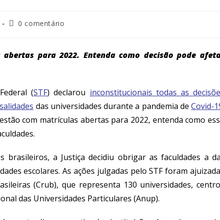
0 comentário
as abertas para 2022. Entenda como decisão pode afet
ederal (
STF
) declarou
inconstitucionais todas as decisõ
salidades
das universidades durante a pandemia de
Covid-1
á estão com matrículas abertas para 2022, entenda como es
aculdades.
rasileiros, a Justiça decidiu obrigar as faculdades a d
dades escolares. As ações julgadas pelo STF foram ajuizad
sileiras (Crub), que representa 130 universidades, centr
ional das Universidades Particulares (Anup).