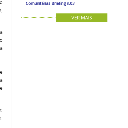
ão
Comunitárias Briefing n.03
e,
VER MAIS
ca
no
ia
te
Na
de
 o
o,