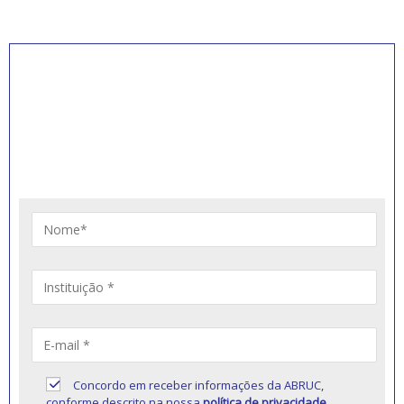
INSCREVA-SE PARA
RECEBER NOVIDADES
Artigos, notícias, legislações e informativos sobre
educação comunitária.
Concordo em receber informações da ABRUC,
conforme descrito na nossa
política de privacidade
.