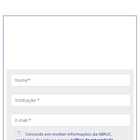
INSCREVA-SE PARA
RECEBER NOVIDADES
Artigos, notícias, legislações e informativos sobre
educação comunitária.
Concordo em receber informações da ABRUC,
conforme descrito na nossa
política de privacidade
.