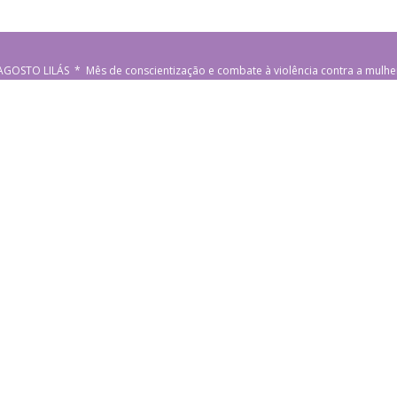
AGOSTO LILÁS * Mês de conscientização e combate à violência contra a mulhe