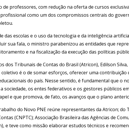
 de professores, com redução na oferta de cursos exclusiv
o profissional como um dos compromissos centrais do govern
pletou.
das escolas e o uso da tecnologia e da inteligência artifici
uir sua fala, o ministro parabenizou as entidades que repre
itoramento e na fiscalização da execução das políticas públ
 dos Tribunais de Contas do Brasil (Atricon), Edilson Silva
oletivo é o de somar esforços, oferecer uma contribuição qu
 educacionais do país. Nesse sentido, é fundamental que o 
a sociedade, os entes federativos e os gestores públicos e
pel e que promova, de fato, os avanços que o plano anteri
Trabalho do Novo PNE reúne representantes da Atricon; do T
Contas (CNPTC); Associação Brasileira das Agências de Comu
), e teve como missão elaborar estudos técnicos e recomend