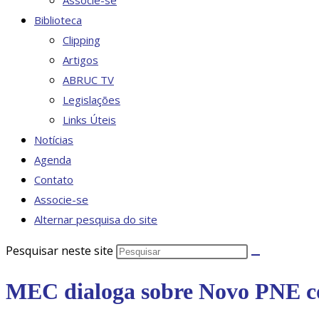
Associe-se
Biblioteca
Clipping
Artigos
ABRUC TV
Legislações
Links Úteis
Notícias
Agenda
Contato
Associe-se
Alternar pesquisa do site
Pesquisar neste site
MEC dialoga sobre Novo PNE co