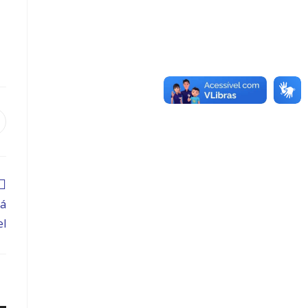
tá
el