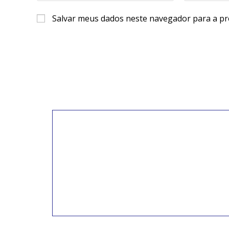
Salvar meus dados neste navegador para a pr
INSCREVA-SE PARA
RECEBER NOVIDADE
Artigos, notícias, legislações e informativo
educação comunitária.