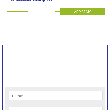
VER MAIS
INSCREVA-SE PARA
RECEBER NOVIDADES
Artigos, notícias, legislações e informativos sobre
educação comunitária.