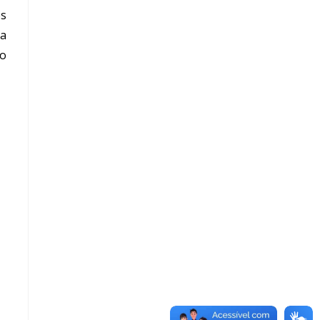
es
ma
do