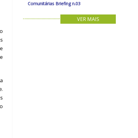
Comunitárias Briefing n.03
VER MAIS
do
as
 e
de
 a
e.
us
to