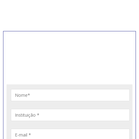
INSCREVA-SE PARA
RECEBER NOVIDADES
Artigos, notícias, legislações e informativos sobre
educação comunitária.