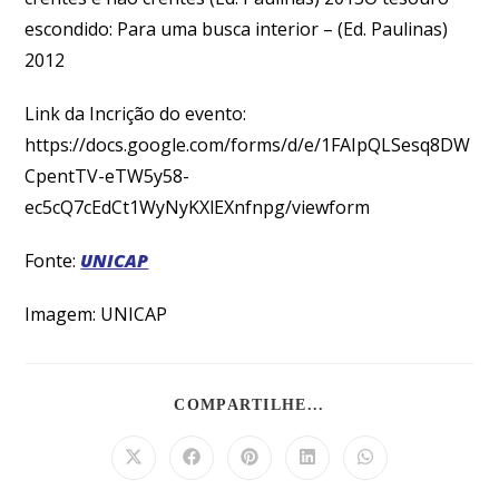
escondido: Para uma busca interior – (Ed. Paulinas)
2012
Link da Incrição do evento:
https://docs.google.com/forms/d/e/1FAIpQLSesq8DW
CpentTV-eTW5y58-
ec5cQ7cEdCt1WyNyKXlEXnfnpg/viewform
Fonte:
UNICAP
Imagem: UNICAP
COMPARTILHE...