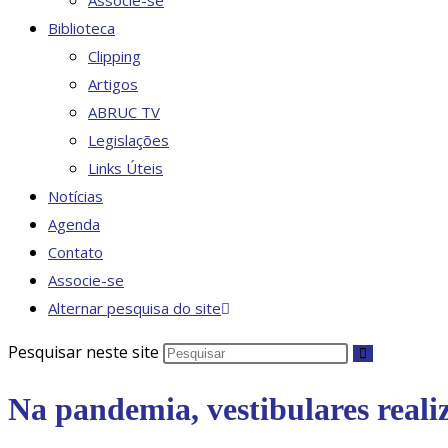
Associe-se
Biblioteca
Clipping
Artigos
ABRUC TV
Legislações
Links Úteis
Notícias
Agenda
Contato
Associe-se
Alternar pesquisa do site
Pesquisar neste site
Na pandemia, vestibulares reali