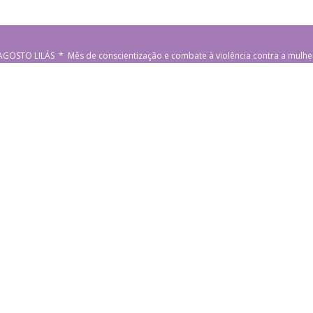
AGOSTO LILÁS * Mês de conscientização e combate à violência contra a mulhe