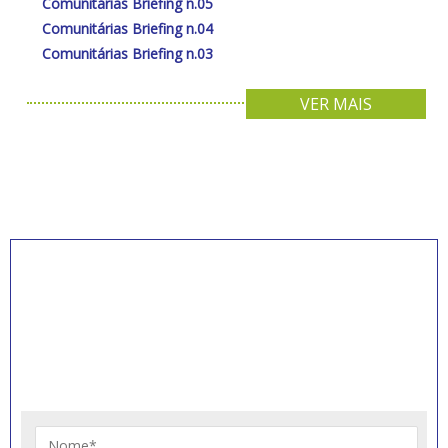
Comunitárias Briefing n.05
Comunitárias Briefing n.04
Comunitárias Briefing n.03
VER MAIS
INSCREVA-SE PARA
RECEBER NOVIDADES
Artigos, notícias, legislações e informativos sobre
educação comunitária.