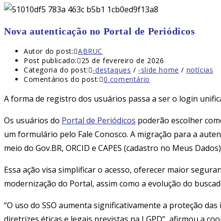
Nova autenticação no Portal de Periódicos
Autor do post:
ABRUC
Post publicado:
25 de fevereiro de 2026
Categoria do post:
-destaques
/
-slide home
/
notícias
Comentários do post:
0 comentário
A forma de registro dos usuários passa a ser o login uni
Os usuários do
Portal de Periódicos
poderão escolher como f
um formulário pelo Fale Conosco. A migração para a autent
meio do Gov.BR, ORCID e CAPES (cadastro no Meus Dados)
Essa ação visa simplificar o acesso, oferecer maior segur
modernização do Portal, assim como a evolução do buscador (
“O uso do SSO aumenta significativamente a proteção das 
diretrizes éticas e legais previstas na LGPD”, afirmou a co