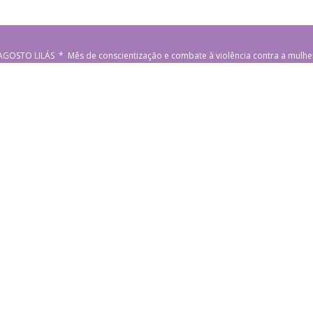
AGOSTO LILÁS * Mês de conscientização e combate à violência contra a mulhe