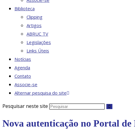
Associe-se
Biblioteca
Clipping
Artigos
ABRUC TV
Legislações
Links Úteis
Notícias
Agenda
Contato
Associe-se
Alternar pesquisa do site
Pesquisar neste site
Nova autenticação no Portal de 