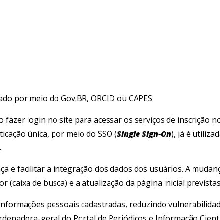
ficado por meio do Gov.BR, ORCID ou CAPES
azer login no site para acessar os serviços de inscrição no
icação única, por meio do SSO (
Single Sign-On
), já é utili
.
ança e facilitar a integração dos dados dos usuários. A mu
caixa de busca) e a atualização da página inicial previstas 
informações pessoais cadastradas, reduzindo vulnerabilida
ordenadora-geral do Portal de Periódicos e Informação Científ