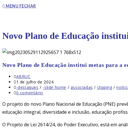
to
MENU
FECHAR
close
the
search
DO
panel.
Novo Plano de Educação institui
SITE
Novo Plano de Educação institui metas para a e
Autor
ABRUC
do
Post
1 de julho de 2024
post:
publicado:
Categoria
-destaques
/
-slide home
/
associadas
/
clipping
/
notíc
do
Comentários
0 comentário
post:
do
post:
O projeto do novo Plano Nacional de Educação (PNE) prevê 
educação integral, diversidade e inclusão, educação profis
O Projeto de Lei 2614/24, do Poder Executivo, está em an