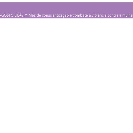
AGOSTO LILÁS * Mês de conscientização e combate à violência contra a mulhe