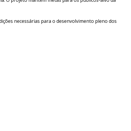
ola. O projeto mantém metas para os públicos-alvo da
ondições necessárias para o desenvolvimento pleno dos