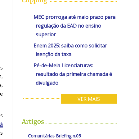
MEC prorroga até maio prazo para
regulação da EAD no ensino
superior
Enem 2025: saiba como solicitar
isenção da taxa
Pé-de-Meia Licenciaturas:
os
resultado da primeira chamada é
s,
divulgado
a,
te
VER MAIS
os
Artigos
 à
as
Comunitárias Briefing n.05