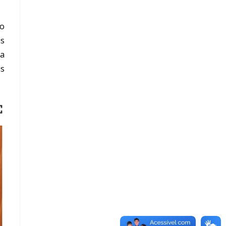
 o
is
ma
is