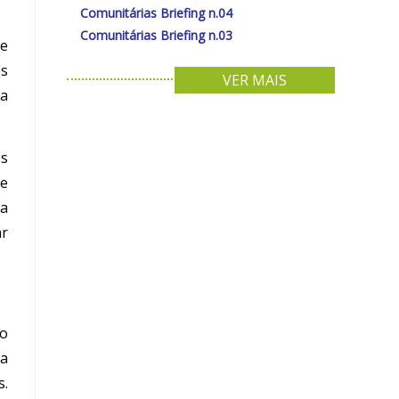
Comunitárias Briefing n.04
Comunitárias Briefing n.03
 e
os
VER MAIS
 a
os
 e
ma
ar
ão
ta
s.