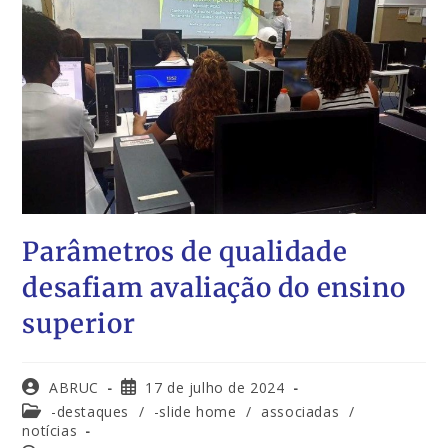
Parâmetros de qualidade
desafiam avaliação do ensino
superior
ABRUC
17 de julho de 2024
-destaques
/
-slide home
/
associadas
/
notícias