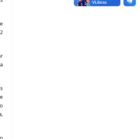
s
de
02
ar
da
es
de
to
a,
do