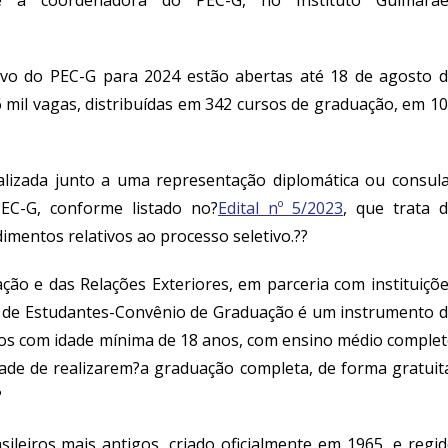
e a coordenadora do PEC-G, no Instituto Guimarãe
tivo do PEC-G para 2024 estão abertas até 18 de agosto 
6 mil vagas, distribuídas em 342 cursos de graduação, em 1
ealizada junto a uma representação diplomática ou consul
PEC-G, conforme listado no?
Edital nº 5/2023
, que trata 
imentos relativos ao processo seletivo.??
ção e das Relações Exteriores, em parceria com instituiçõ
a de Estudantes-Convênio de Graduação é um instrumento 
ros com idade mínima de 18 anos, com ensino médio comple
dade de realizarem?a graduação completa, de forma gratuit
?
leiros mais antigos, criado oficialmente em 1965, e regi