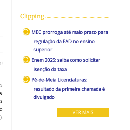
Clipping
MEC prorroga até maio prazo para
regulação da EAD no ensino
superior
Enem 2025: saiba como solicitar
oi
isenção da taxa
Pé-de-Meia Licenciaturas:
es
resultado da primeira chamada é
e
divulgado
es
ão
VER MAIS
).