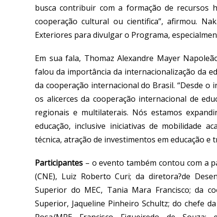
busca contribuir com a formação de recursos
cooperação cultural ou cientifica”, afirmou. N
Exteriores para divulgar o Programa, especialmen
Em sua fala,
Thomaz
Alexandre Mayer Napoleã
falou da importância da internacionalização da 
da cooperação internacional do Brasil
. “
Desde o i
os alicerces da cooperação internacional de ed
regionais e multilaterais. Nós estamos expandi
educa
ção
, inclusive iniciativas de mobilidade
ac
técnica
,
atração
de
investimentos
em ed
ucação
e
t
Participantes
–
o
evento também contou com a pa
(CNE), Luiz Roberto Curi; d
a d
iretora?de Dese
Superior do MEC, Tania Mara Francisco;
da
co
Superior, Jaqueline Pinheiro Schultz; do c
hefe da