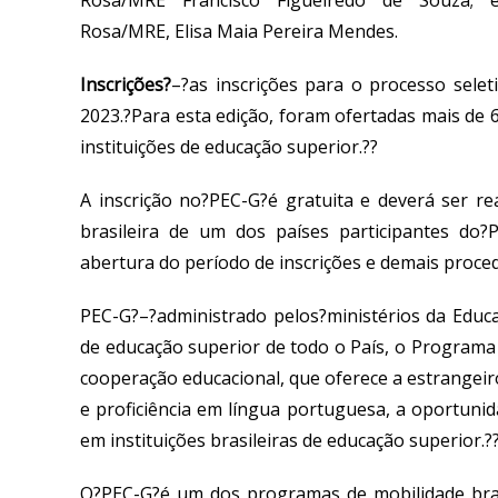
Rosa
/
MRE
Francisco Figueiredo de Souza; 
Rosa
/
MRE
,
Elisa
Maia Pereira Mendes.
Inscrições
?
–
?as inscrições para o processo sele
2023.?Para esta edição, foram ofertadas mais de 
instituições de educação superior.??
A inscrição no?PEC-G?é gratuita e deverá ser r
brasileira de um dos países participantes do?
abertura do período de inscrições e demais proced
PEC-G?
–
?administrado pelos?ministérios da Educa
de educação superior de todo o País, o Program
cooperação educacional, que oferece a estrangei
e proficiência em língua portuguesa, a oportuni
em instituições brasileiras de educação superior.?
O?PEC-G?é um dos programas de mobilidade brasi