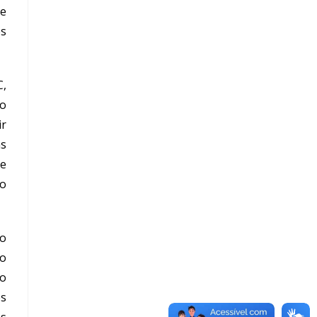
de
es
C,
ão
ir
ns
e
ão
ão
ão
ão
es