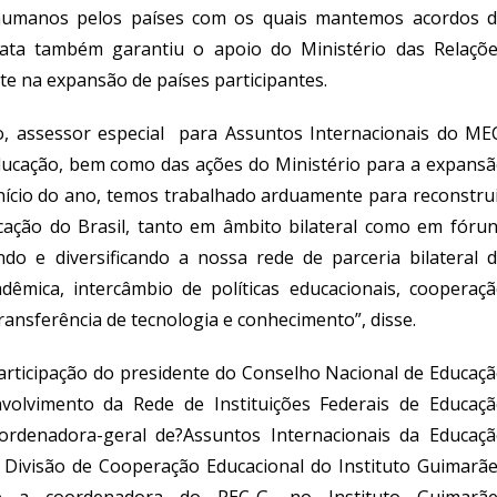
 humanos pelos países com os quais mantemos acordos 
akata também garantiu o apoio do Ministério das Relaçõ
te na expansão de países participantes.
o
, a
ssessor
especial
para
Assuntos Internacionais do ME
educação, bem como das ações do Ministério para a expans
nício do ano, temos trabalhado arduamente para reconstru
ucação do Brasil, tanto em âmbito bilateral como em fóru
ndo e diversificando a
nossa
rede de parc
eria
bilat
eral
d
adêmica
, interc
â
mbio de pol
í
ticas educacionais, cooperaç
ransferência
de tecn
ologia
e conhec
imento”, disse
.
rticipação do presidente do
Conselho Nacional de Educaç
nvolvimento da Rede de Instituições Federais de Educaç
ordenadora-geral de?Assuntos Internacionais da Educaç
 Divisão de Cooperação Educacional do Instituto Guimarã