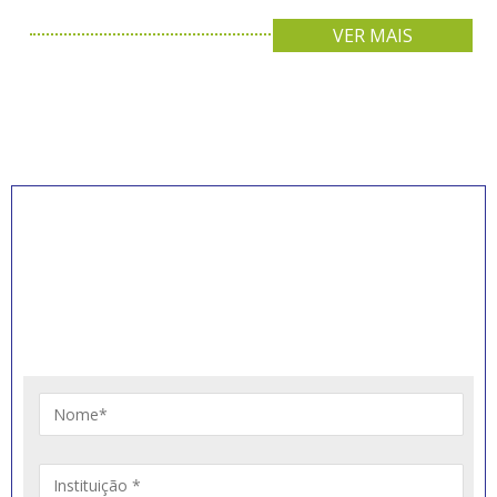
VER MAIS
INSCREVA-SE PARA
RECEBER NOVIDADES
Artigos, notícias, legislações e informativos sobre
educação comunitária.