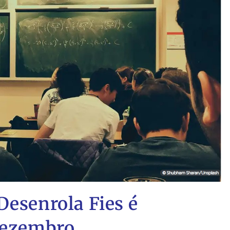
Desenrola Fies é
 dezembro