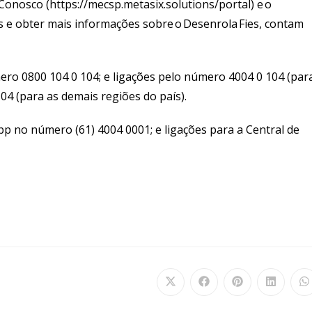
 Conosco (https://mecsp.metasix.solutions/portal) e o
 e obter mais informações sobre o Desenrola Fies, contam
ero 0800 104 0 104; e ligações pelo número 4004 0 104 (par
04 (para as demais regiões do país).
App no número (61) 4004 0001; e ligações para a Central de