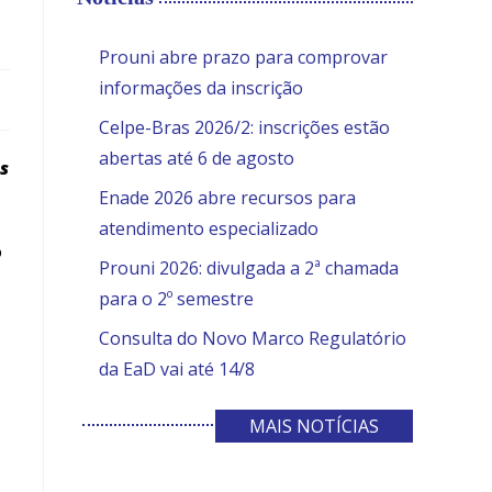
the
search
SITE
Prouni abre prazo para comprovar
panel.
informações da inscrição
Celpe-Bras 2026/2: inscrições estão
abertas até 6 de agosto
s
Enade 2026 abre recursos para
atendimento especializado
o
Prouni 2026: divulgada a 2ª chamada
para o 2º semestre
Consulta do Novo Marco Regulatório
da EaD vai até 14/8
MAIS NOTÍCIAS