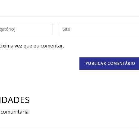
Digite
o
URL
óxima vez que eu comentar.
do
seu
site
(opcional)
IDADES
 comunitária.