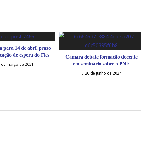
uma
uma
uma
uma
u
nova
nova
nova
nova
n
janela
janela
janela
janela
j
para 14 de abril prazo
cação de espera do Fies
Câmara debate formação docente
em seminário sobre o PNE
 de março de 2021
20 de junho de 2024