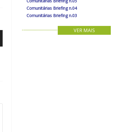
Comunitárias Briefing n.05
ma
ova
Comunitárias Briefing n.04
anela
Comunitárias Briefing n.03
VER MAIS