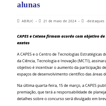
alunas
Autor
Post
Categoria
ABRUC
21 de maio de 2024
-destaques
do
publicado:
do
post:
post:
CAPES e Cetene firmam acordo com objetivo de 
exatas
A CAPES e o Centro de Tecnologias Estratégicas d
da Ciência, Tecnologia e Inovação (MCTI), assinar
objetivo é incentivar o aumento da participação d
espaços de desenvolvimento científico das áreas de
Na última quarta-feira, 15 de março, a CAPES pub
premiação, que terá a responsabilidade de planeja
detalhes sobre o concurso será divulgado em brev