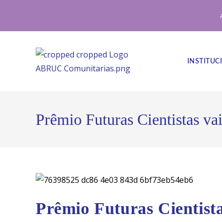
Ir
para
o
conteúdo
INSTITUC
Prêmio Futuras Cientistas vai
Prêmio Futuras Cientista