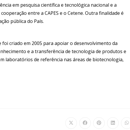
ncia em pesquisa científica e tecnológica nacional e a
 cooperação entre a CAPES e o Cetene. Outra finalidade é
ação pública do País.
 foi criado em 2005 para apoiar o desenvolvimento da
onhecimento e a transferência de tecnologia de produtos e
em laboratórios de referência nas áreas de biotecnologia,
Abre
Abre
Abre
Abre
A
em
em
em
em
e