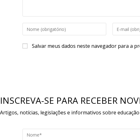
Digite
Digite
seu
seu
nome
endereço
Salvar meus dados neste navegador para a pr
ou
de
nome
e-
de
mail
usuário
para
para
comentar
comentar
INSCREVA-SE PARA RECEBER NOV
Artigos, notícias, legislações e informativos sobre educação