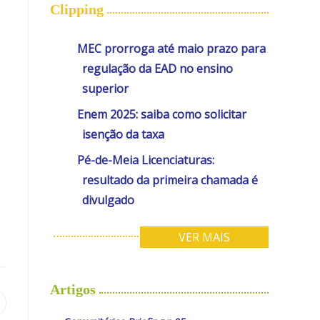
Clipping
MEC prorroga até maio prazo para
regulação da EAD no ensino
superior
Enem 2025: saiba como solicitar
isenção da taxa
Pé-de-Meia Licenciaturas:
resultado da primeira chamada é
divulgado
VER MAIS
Artigos
bre
m