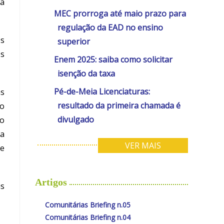
da
MEC prorroga até maio prazo para
regulação da EAD no ensino
Os
superior
os
Enem 2025: saiba como solicitar
isenção da taxa
Pé-de-Meia Licenciaturas:
as
resultado da primeira chamada é
ão
divulgado
 o
na
VER MAIS
ue
Artigos
is
Comunitárias Briefing n.05
Comunitárias Briefing n.04