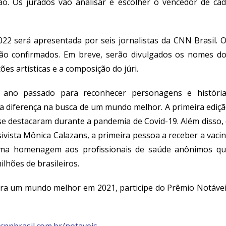
ão. Os jurados vão analisar e escolher o vencedor de ca
22 será apresentada por seis jornalistas da CNN Brasil. 
ão confirmados. Em breve, serão divulgados os nomes d
ões artísticas e a composição do júri.
 ano passado para reconhecer personagens e históri
 a diferença na busca de um mundo melhor. A primeira ediç
se destacaram durante a pandemia de Covid-19. Além disso,
ivista Mônica Calazans, a primeira pessoa a receber a vaci
i uma homenagem aos profissionais de saúde anônimos q
ilhões de brasileiros.
para um mundo melhor em 2021, participe do Prêmio Notáve