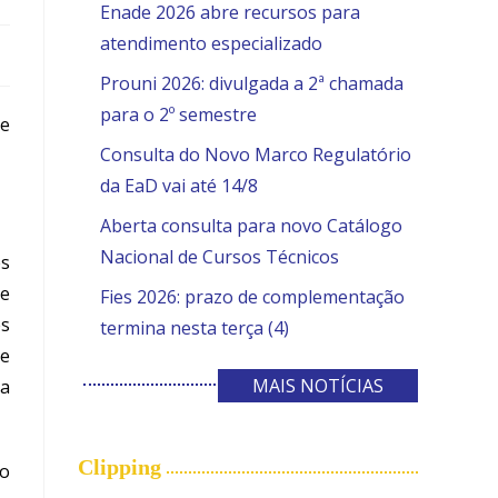
Enade 2026 abre recursos para
atendimento especializado
Prouni 2026: divulgada a 2ª chamada
para o 2º semestre
e
Consulta do Novo Marco Regulatório
da EaD vai até 14/8
Aberta consulta para novo Catálogo
Nacional de Cursos Técnicos
es
 e
Fies 2026: prazo de complementação
s
termina nesta terça (4)
e
MAIS NOTÍCIAS
va
Clipping
ão