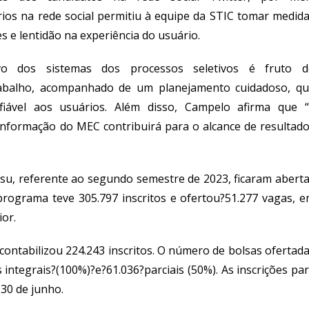
rios n
a rede social permitiu à equipe da STIC tomar medid
s e lentidão na experiência do usuário
.
vo dos sistemas dos processos seletivos é fruto d
abalho
, acompanhado d
e um planejamento cuidadoso
, q
iável
aos usuários
. Além disso, Campelo afirma que
 informação
do MEC
contribuirá
para
o
alcan
ce de
resultad
Sisu, referente ao segundo semestre de 2023, ficaram abert
 programa
teve
305.797
inscritos e
ofertou?51.277 vagas, 
ior.
contabilizou 224.243
inscritos. O número de bolsas ofertad
s
integrais?(100%)?e?61.036?parciais (50%). As inscrições pa
30 de junho.