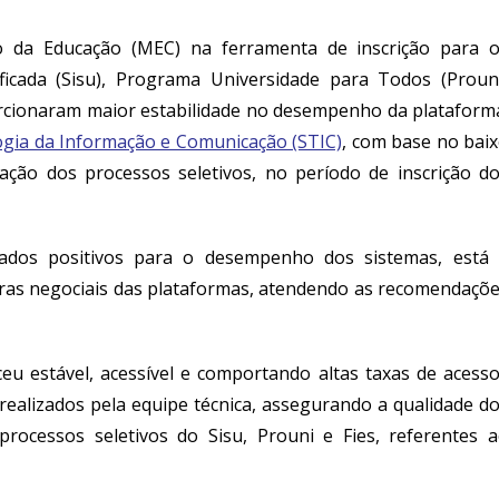
io da Educação (MEC)
na ferramenta
de inscrição para 
icada (
Sisu
),
Programa Universidade para Todos (
Proun
cionaram maior estabilidade
no desempenho da plataform
ogia da Informação e Comunicação (STIC)
, com base no bai
ação dos processos seletivos
, no período de inscrição d
tado
s
positivo
s
para o desempenho dos
sistemas, está
ras negociais
das plataformas
,
atendendo as
recomenda
çõ
u estável, acessível e comportando altas taxas de acess
realizados
pela equipe técnica
, assegurando a qualidade d
processos seletivos do
Sisu, Prouni e Fies
, refere
ntes 