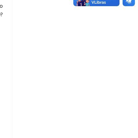
ao
9?