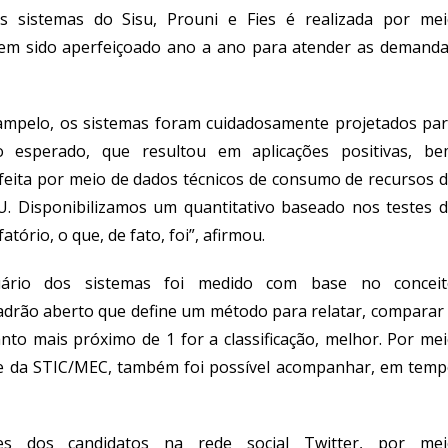
s
sistema
s do Sisu, Prouni e Fies
é
realizada por me
em sido aperfeiçoad
o
ano a ano para atender as demand
ampelo,
os sistemas foram cuidadosamente projetados pa
o esperado, que resultou em aplicações
positivas
, be
feita por meio de d
ados técnicos de consumo de recursos 
U. Disponibilizamos um quantitativo baseado nos testes 
fatório, o que
,
de fato
,
fo
i”, afirmou.
uário dos sistemas foi medido
com base no conceit
adrão aberto que define um método para relatar, comparar
nto mais próximo de 1
for a classificação
, melhor.
Por me
de da STIC/MEC,
também
foi possível acompanhar
,
em temp
s dos candidatos na rede social Twitter, por mei