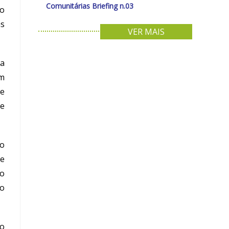
Comunitárias Briefing n.03
io
as
VER MAIS
ra
m
de
de
o
 e
io
o
o