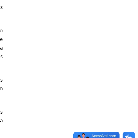
as
o
ue
“
a
os
as
em
as
ra