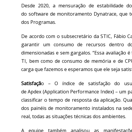
Desde 2020, a
mensuração de estabilidade do
do
software
de monitoramento
Dynatrace
,
que t
dos Programas
.
De acordo com
o subsecretário da STIC,
Fábio C
garantir um consumo de recursos dentro d
dimensionadas e sem gargalos.
“Essa avaliação é 
TI
, bem como de c
onsumo de memória
e
de CP
carga que f
a
zemos e esperamos que ele seja satis
Satisfaçã
o
–
O índice de satisfação do us
de
A
pdex
(
Application
Performance Index
)
–
um
p
classificar o tempo de resposta da aplicação
.
Q
ua
dos painéis de monitoramento instalados na se
real
,
todas as situações técnicas dos ambientes.
A equipe também
analisou
as manifestaçõe