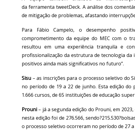
da
ferramenta
tweetDeck
.
A análise dos comentá
de mitigação de problemas, afastando interrupçõe
Para
Fábio Campelo
,
o
desempenho positi
comprometimento da equipe do MEC com o tr
resultou em
uma experiência tranquila e conf
profissionalização da estrutura de
tecnologia da
positivos ainda mais significativos no futuro
”
.
Sisu
–
a
s inscrições para o processo seletivo do 
no período de 19 a 22 de junho. Esta
edição do
1.666 cursos, de 65 instituições de educação super
Prouni
–
j
á a segunda edição do Prouni
,
em 2023
,
nesta edição foi de 276.566, sendo?215.530?bolsa
o processo seletivo
ocorreram no período de 27 a 