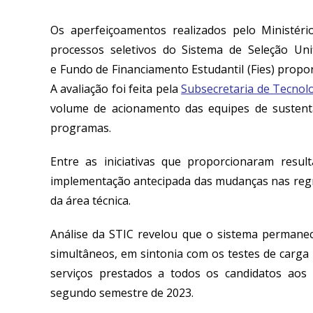
Os aperfeiçoamentos realizados pelo Ministér
processos seletivos
do
Sistema de Seleção Unif
e
Fundo de Financiamento Estudantil (
Fies
)
propor
A avaliação foi feita pela
Subsecretaria de Tecnol
volume de
acionamento das equipes de sustent
programas
.
Entre as iniciativas que proporcionaram resul
implementação
antecipada das mudanças
nas reg
d
a área técnica
.
A
nálise
d
a STIC
revelou que
o sistema permanece
simultâneos, em sintonia com os testes de carga 
serviços prestados a todos os
candidatos
aos 
segundo semestre de 2023
.