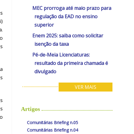
MEC prorroga até maio prazo para
os
regulação da EAD no ensino
i
)
superior
a.
Enem 2025: saiba como solicitar
xo
isenção da taxa
os
Pé-de-Meia Licenciaturas:
resultado da primeira chamada é
a
divulgado
es
VER MAIS
os
os
Artigos
ao
Comunitárias Briefing n.05
Comunitárias Briefing n.04