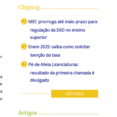
Clipping
MEC prorroga até maio prazo para
regulação da EAD no ensino
superior
Enem 2025: saiba como solicitar
isenção da taxa
or
Pé-de-Meia Licenciaturas:
resultado da primeira chamada é
 a
divulgado
de
va
VER MAIS
ou
Artigos