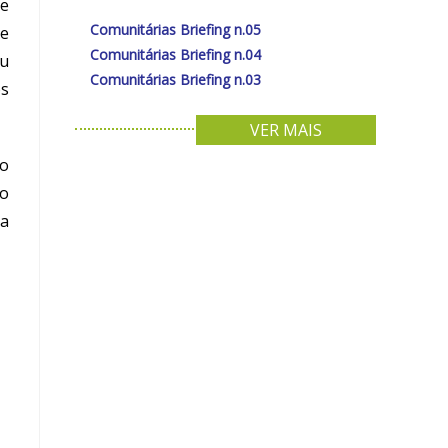
te
Comunitárias Briefing n.05
 e
Comunitárias Briefing n.04
ou
Comunitárias Briefing n.03
os
VER MAIS
ço
do
da