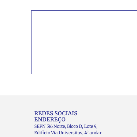
INSCREVA-SE PARA
RECEBER NOVIDADES
Artigos, notícias, legislações e informat
educação comunitária.
REDES SOCIAIS
ENDEREÇO
SEPN 516 Norte, Bloco D, Lote 9,
Edifício Via Universitas, 4° andar