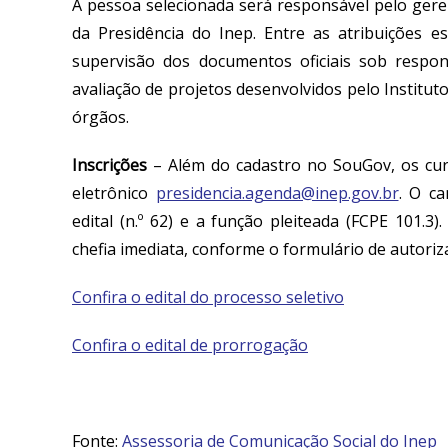
A pessoa selecionada será responsável pelo
gere
da Presidência do Inep
. Entre as atribuições 
supervisão dos documentos oficiais sob resp
avaliação de projetos desenvolvidos pelo Institut
órgãos.
Inscrições
–
Além do cadastro no SouGov, os cu
eletrônico
presidencia.agenda@inep.gov.br
. O ca
edital (n.º 62) e a função pleiteada (FCPE 101.
chefia imediata, conforme o formulário de autoriza
Confira o edital do processo seletivo
Confira o edital de prorrogação
Fonte:
Assessoria de Comunicação Social do Inep