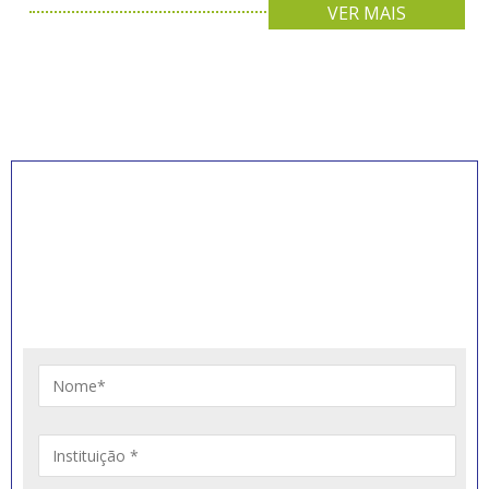
VER MAIS
INSCREVA-SE PARA
RECEBER NOVIDADES
Artigos, notícias, legislações e informativos sobre
educação comunitária.