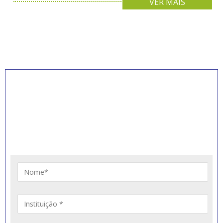
VER MAIS
INSCREVA-SE PARA
RECEBER NOVIDADES
Artigos, notícias, legislações e informativos sobre
educação comunitária.