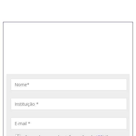
INSCREVA-SE PARA
RECEBER NOVIDADES
Artigos, notícias, legislações e informativos sobre
educação comunitária.