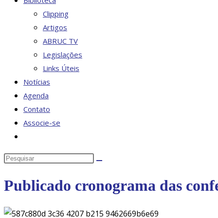
Biblioteca
Clipping
Artigos
ABRUC TV
Legislações
Links Úteis
Notícias
Agenda
Contato
Associe-se
Alternar
pesquisa
Pesquisar
do
neste
site
Publicado cronograma das confe
site