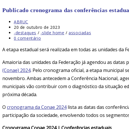
Publicado cronograma das conferências estadua
Autor
ABRUC
do
Post
20 de outubro de 2023
post:
publicado:
Categoria
-destaques
/
-slide home
/
associadas
do
Comentários
0 comentário
post:
do
post:
A etapa estadual será realizada em todas as unidades da F
Amaioria das unidades da Federação já agendou as datas p
(Conae) 2024
. Pelo cronograma oficial, a etapa municipal 
novembro. Ambas antecedem a Conferência Nacional, agendad
municipais vão contribuir com o diagnóstico da situação e
próxima década.
O
cronograma
da Conae 2
024
lista as datas das conferênc
participação da sociedade, envolvendo todos os segmentos
Cronograma Conae 2024 | Conferências estaduais