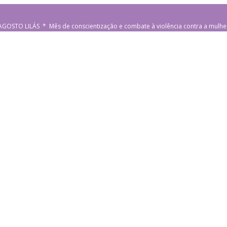
AGOSTO LILÁS * Mês de conscientização e combate à violência contra a mulhe