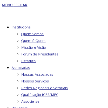
to
MENU
FECHAR
close
the
search
DO
Institucional
panel.
Quem Somos
Quem é Quem
Missão e Visão
SITE
Fórum de Presidentes
Estatuto
Associadas
Nossas Associadas
Nossos Serviços
Redes Regionais e Setoriais
Qualificação ICES/MEC
Associe-se