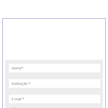
INSCREVA-SE PARA
RECEBER NOVIDADES
Artigos, notícias, legislações e informativos sobre
educação comunitária.