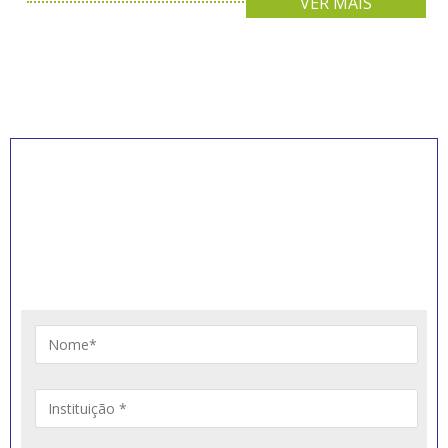
VER MAIS
INSCREVA-SE PARA
RECEBER NOVIDADES
Artigos, notícias, legislações e informativos sobre
educação comunitária.