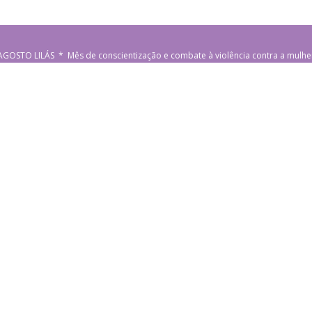
AGOSTO LILÁS * Mês de conscientização e combate à violência contra a mulhe