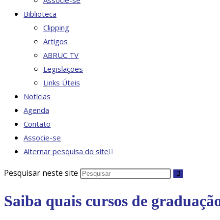
Associe-se
Biblioteca
Clipping
Artigos
ABRUC TV
Legislações
Links Úteis
Notícias
Agenda
Contato
Associe-se
Alternar pesquisa do site
Pesquisar neste site
Saiba quais cursos de graduaç