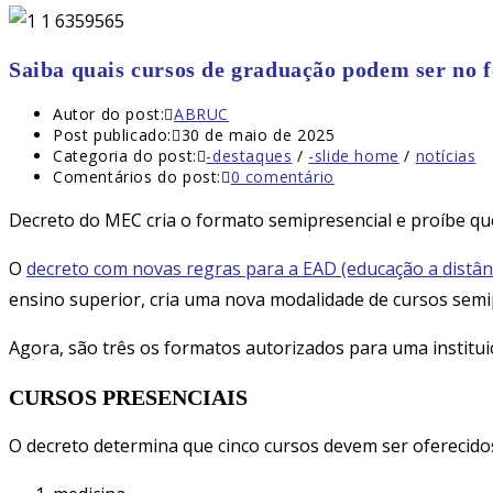
Saiba quais cursos de graduação podem ser no
Autor do post:
ABRUC
Post publicado:
30 de maio de 2025
Categoria do post:
-destaques
/
-slide home
/
notícias
Comentários do post:
0 comentário
Decreto do MEC cria o formato semipresencial e proíbe que
O
decreto com novas regras para a EAD (educação a distân
ensino superior, cria uma nova modalidade de cursos semip
Agora, são três os formatos autorizados para uma institui
CURSOS PRESENCIAIS
O decreto determina que cinco cursos devem ser oferecido