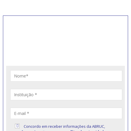
INSCREVA-SE PARA
RECEBER NOVIDADES
Artigos, notícias, legislações e informativos sobre
educação comunitária.
Concordo em receber informações da ABRUC,