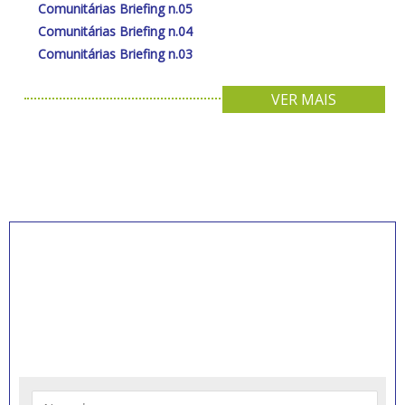
Comunitárias Briefing n.05
Comunitárias Briefing n.04
Comunitárias Briefing n.03
VER MAIS
INSCREVA-SE PARA
RECEBER NOVIDADES
Artigos, notícias, legislações e informativos sobre
educação comunitária.