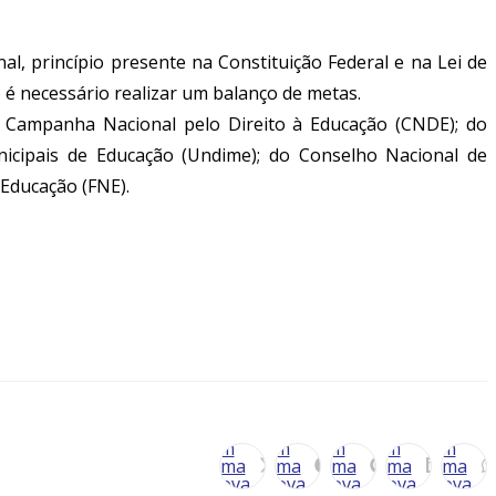
, princípio presente na Constituição Federal e na Lei de
 é necessário realizar um balanço de metas.
da Campanha Nacional pelo Direito à Educação (CNDE); do
icipais de Educação (Undime); do Conselho Nacional de
 Educação (FNE).
Abre
Abre
Abre
Abre
Abre
em
em
em
em
em
uma
uma
uma
uma
uma
nova
nova
nova
nova
nova