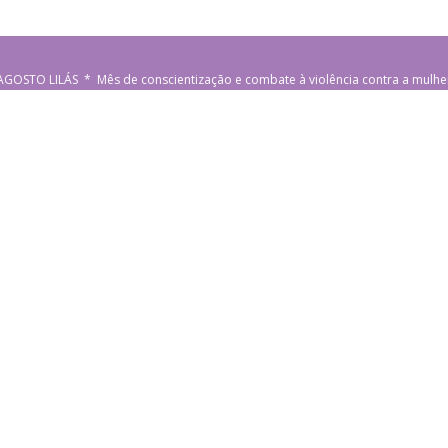
AGOSTO LILÁS * Mês de conscientização e combate à violência contra a mulhe