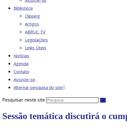
Associe-se
Biblioteca
Clipping
Artigos
ABRUC TV
Legislações
Links Úteis
Notícias
Agenda
Contato
Associe-se
Alternar pesquisa do site
Pesquisar neste site
Sessão temática discutirá o cu