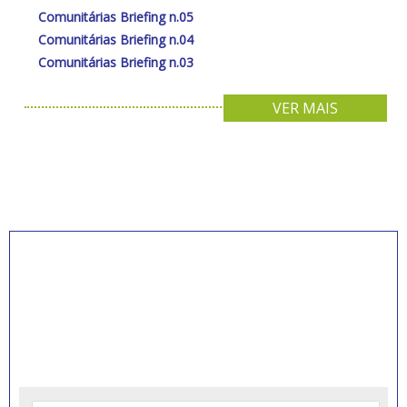
Comunitárias Briefing n.05
Comunitárias Briefing n.04
Comunitárias Briefing n.03
VER MAIS
INSCREVA-SE PARA
RECEBER NOVIDADES
Artigos, notícias, legislações e informativos sobre
educação comunitária.