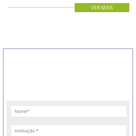
VER MAIS
INSCREVA-SE PARA
RECEBER NOVIDADES
Artigos, notícias, legislações e informativos sobre
educação comunitária.