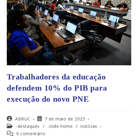
Trabalhadores da educação
defendem 10% do PIB para
execução do novo PNE
ABRUC
7 de maio de 2025
-destaques
/
-slide home
/
notícias
0 comentário