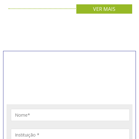
VER MAIS
INSCREVA-SE PARA
RECEBER NOVIDADES
Artigos, notícias, legislações e informativos sobre
educação comunitária.