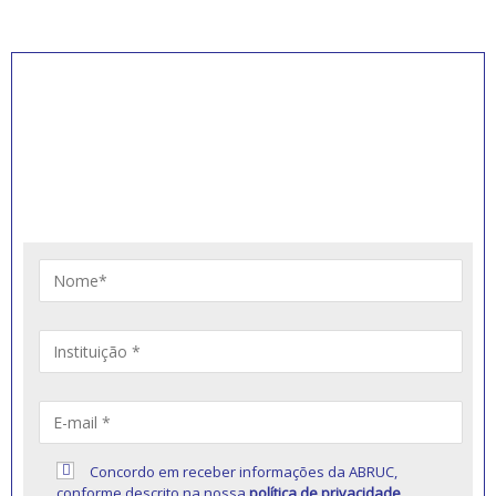
INSCREVA-SE PARA
RECEBER NOVIDADES
Artigos, notícias, legislações e informativos sobre
educação comunitária.
Concordo em receber informações da ABRUC,
conforme descrito na nossa
política de privacidade
.