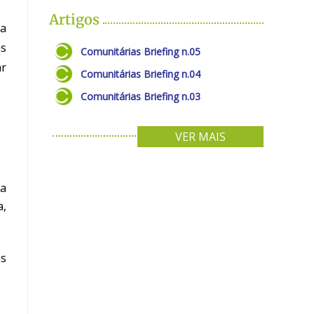
Artigos
 a
as
Comunitárias Briefing n.05
ar
Comunitárias Briefing n.04
Comunitárias Briefing n.03
VER MAIS
ma
a,
as