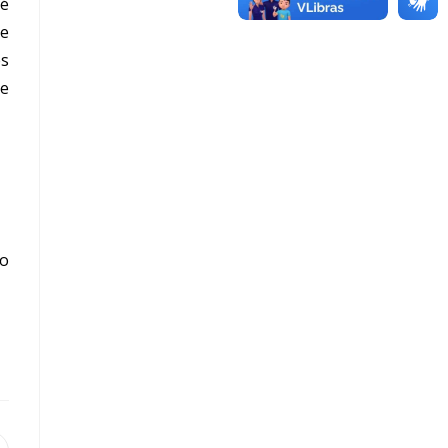
 é
de
es
 e
io