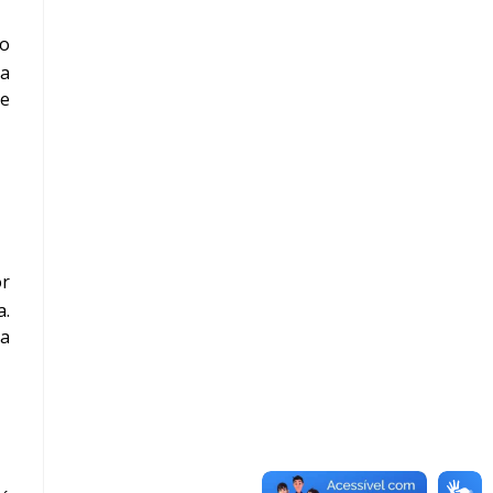
 o
ra
de
or
a.
da