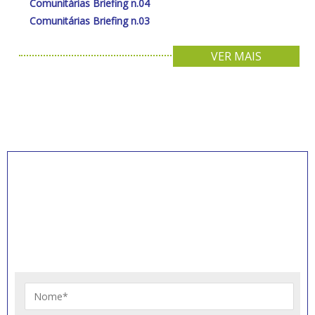
Comunitárias Briefing n.04
Comunitárias Briefing n.03
VER MAIS
INSCREVA-SE PARA
RECEBER NOVIDADES
Artigos, notícias, legislações e informativos sobre
educação comunitária.