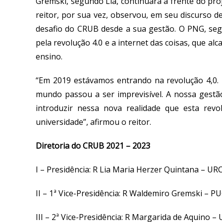
Gremski, segundo Lia, continuará à frente do pr
reitor, por sua vez, observou, em seu discurso 
desafio do CRUB desde a sua gestão. O PNG, segu
pela revolução 4.0 e a internet das coisas, que a
ensino.
“Em 2019 estávamos entrando na revolução 4,0. T
mundo passou a ser imprevisível. A nossa gestã
introduzir nessa nova realidade que esta revo
universidade”, afirmou o reitor.
Diretoria do CRUB 2021 – 2023
I – Presidência: R Lia Maria Herzer Quintana – U
II – 1ª Vice-Presidência: R Waldemiro Gremski – P
III – 2ª Vice-Presidência: R Margarida de Aquino – 