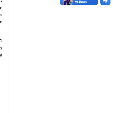
 O
de
do
de
 O
os
da