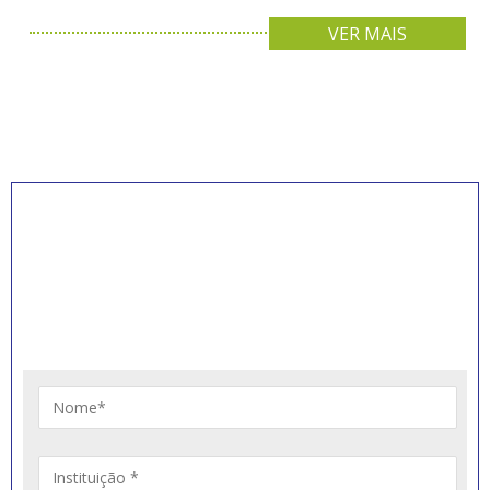
VER MAIS
INSCREVA-SE PARA
RECEBER NOVIDADES
Artigos, notícias, legislações e informativos sobre
educação comunitária.