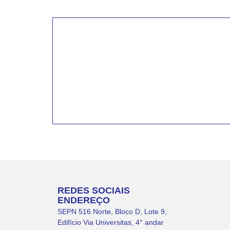
INSCREVA-SE PARA
RECEBER NOVIDADE
Artigos, notícias, legislações e informativo
educação comunitária.
REDES SOCIAIS
ENDEREÇO
SEPN 516 Norte, Bloco D, Lote 9,
Edifício Via Universitas, 4° andar