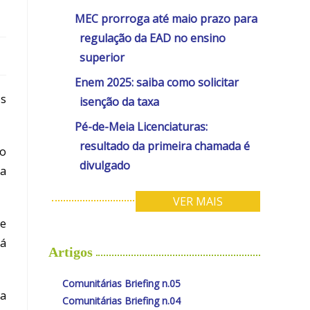
MEC prorroga até maio prazo para
regulação da EAD no ensino
superior
Enem 2025: saiba como solicitar
os
isenção da taxa
Pé-de-Meia Licenciaturas:
resultado da primeira chamada é
io
divulgado
ta
VER MAIS
de
rá
Artigos
Comunitárias Briefing n.05
ua
Comunitárias Briefing n.04