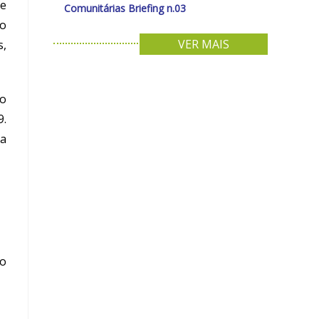
de
Comunitárias Briefing n.03
ão
VER MAIS
s,
 o
9.
ma
io