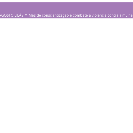
AGOSTO LILÁS * Mês de conscientização e combate à violência contra a mulhe