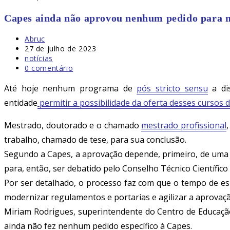
Capes ainda não aprovou nenhum pedido para m
Autor
Abruc
do
Post
27 de julho de 2023
post:
publicado:
Categoria
notícias
do
Comentários
0 comentário
post:
do
post:
Até hoje nenhum programa de
pós stricto sensu
a dis
entidade
permitir a possibilidade da oferta desses cursos 
Mestrado, doutorado e o chamado
mestrado profissional
trabalho, chamado de tese, para sua conclusão.
Segundo a Capes, a aprovação depende, primeiro, de uma a
para, então, ser debatido pelo Conselho Técnico Científico
Por ser detalhado, o processo faz com que o tempo de es
modernizar regulamentos e portarias e agilizar a aprovaç
Miriam Rodrigues, superintendente do Centro de Educação 
ainda não fez nenhum pedido específico à Capes.