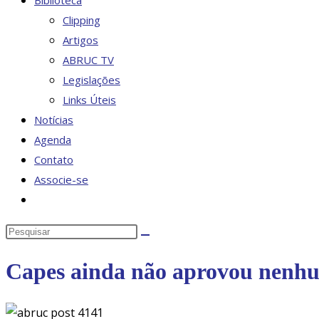
Biblioteca
Clipping
Artigos
ABRUC TV
Legislações
Links Úteis
Notícias
Agenda
Contato
Associe-se
Alternar
pesquisa
Pesquisar
do
neste
site
Capes ainda não aprovou nenhu
site