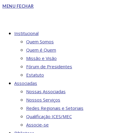
to
MENU
FECHAR
close
the
search
DO
Institucional
panel.
Quem Somos
Quem é Quem
Missão e Visão
SITE
Fórum de Presidentes
Estatuto
Associadas
Nossas Associadas
Nossos Serviços
Redes Regionais e Setoriais
Qualificação ICES/MEC
Associe-se