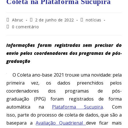
Coleta na Plataforma Sucupira
Abruc
2 de junho de 2022
notícias
0 comentário
Informações foram registradas sem precisar do
envio pelos coordenadores dos programas de pós-
graduação
O Coleta ano-base 2021 trouxe uma novidade
:
p
ela
p
rimeira vez, os dados preenchidos
pelos
coordenadores dos programas de pós-
graduação
(PPG)
foram
registrados
de forma
automática na
Plataforma Sucupira
.
Com
isso,
parte
do processo de coleta de
d
ados, que são a
base
para a
Avaliação Quadrienal
deve ficar mais