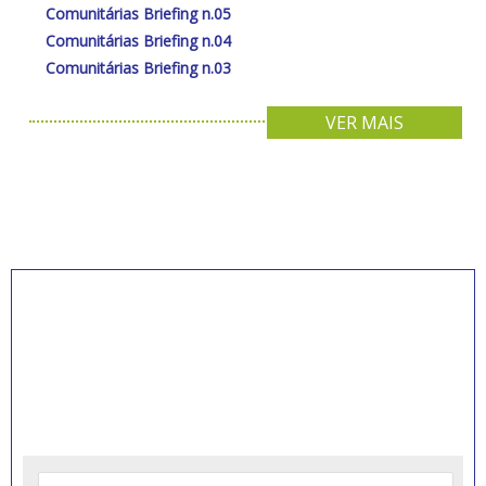
Comunitárias Briefing n.05
Comunitárias Briefing n.04
Comunitárias Briefing n.03
VER MAIS
INSCREVA-SE PARA
RECEBER NOVIDADES
Artigos, notícias, legislações e informativos sobre
educação comunitária.