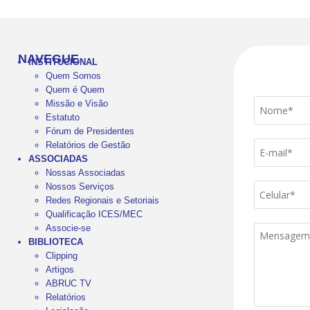
NAVEGUE
INSTITUCIONAL
Quem Somos
Quem é Quem
Missão e Visão
Estatuto
Fórum de Presidentes
Relatórios de Gestão
ASSOCIADAS
Nossas Associadas
Nossos Serviços
Redes Regionais e Setoriais
Qualificação ICES/MEC
Associe-se
BIBLIOTECA
Clipping
Artigos
ABRUC TV
Relatórios