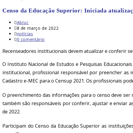
Censo da Educação Superior: Iniciada atualizaç
Autor
Abruc
do
Post
8 de março de 2022
post:
publicado:
Categoria
notícias
do
Comentários
0 comentário
post:
do
post:
Recenseadores institucionais devem atualizar e conferir 
O Instituto Nacional de Estudos e Pesquisas Educacionais
institucional, profissional responsável por preencher a
Cadastro e-MEC para o Censup 2021
. Os profissionais pod
O preenchimento das informações para o censo deve ser re
também são responsáveis por conferir, ajustar e enviar a
de 2022.
Participam do Censo da Educação Superior as instituiçõe