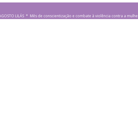
AGOSTO LILÁS * Mês de conscientização e combate à violência contra a mulhe