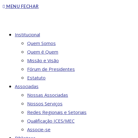
to
MENU
FECHAR
close
the
search
DO
Institucional
panel.
Quem Somos
Quem é Quem
Missão e Visão
SITE
Fórum de Presidentes
Estatuto
Associadas
Nossas Associadas
Nossos Serviços
Redes Regionais e Setoriais
Qualificação ICES/MEC
Associe-se