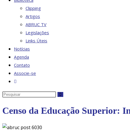
Biblioteca
Clipping
Artigos
ABRUC TV
Legislações
Links Úteis
Notícias
Agenda
Contato
Associe-se
Alternar
pesquisa
Pesquisar
do
neste
site
Censo da Educação Superior: Ini
site