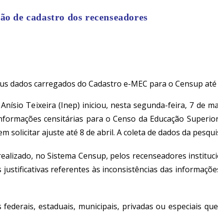
ão de cadastro dos recenseadores
seus dados carregados do Cadastro e-MEC para o Censup até 
 Anísio Teixeira
(Inep) iniciou, nesta segunda-feira, 7 de 
s informações censitárias para o Censo da Educação Superio
em solicitar ajuste até 8 de abril. A coleta de dados da pesq
alizado, no Sistema Censup, pelos recenseadores institucion
s justificativas referentes às inconsistências das informaç
s federais, estaduais, municipais, privadas ou especiais q