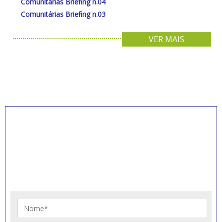
Comunitárias Briefing n.04
Comunitárias Briefing n.03
VER MAIS
INSCREVA-SE PARA
RECEBER NOVIDADES
Artigos, notícias, legislações e informativos sobre
educação comunitária.