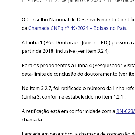
ABRUC
22 de janeiro de 2025
-destaque
O Conselho Nacional de Desenvolvimento Científi
da
Chamada CNPq nº 49/2024 – Bolsas no País
.
A Linha 1 (Pós-Doutorado Júnior – PDJ) passou a
partir de 2018, inclusive (ver item 3.2.4).
Para os proponentes à Linha 4 (Pesquisador Visitan
data-limite de conclusão do doutoramento (ver item
No item 3.2.7, foi retificado o número da linha re
(Linha 3, conforme estabelecido no item 1.2.1).
A retificação está em conformidade com a
RN-028
chamada.
Lançada em dezembro, a chamada de concessão de 