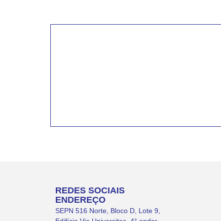
INSCREVA-SE PARA
RECEBER NOVIDADE
Artigos, notícias, legislações e informativo
educação comunitária.
REDES SOCIAIS
ENDEREÇO
SEPN 516 Norte, Bloco D, Lote 9,