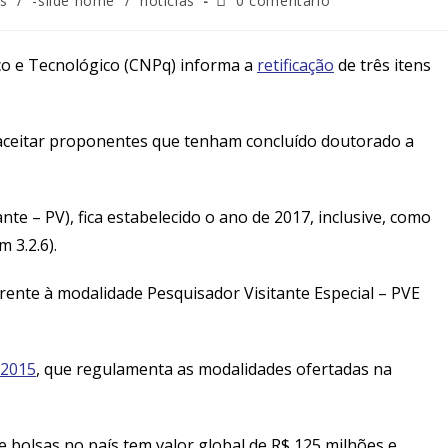
s
/
-slide home
/
notícias
0 comentário
co e Tecnológico (CNPq) informa a
retificação
de três itens
 aceitar proponentes que tenham concluído doutorado a
te – PV), fica estabelecido o ano de 2017, inclusive, como
 3.2.6).
ferente à modalidade Pesquisador Visitante Especial – PVE
/2015
, que regulamenta as modalidades ofertadas na
bolsas no país tem valor global de R$ 125 milhões e