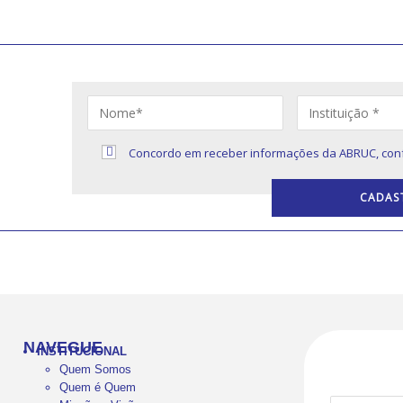
S
Concordo em receber informações da ABRUC, con
s sobre
NAVEGUE
INSTITUCIONAL
Quem Somos
Quem é Quem