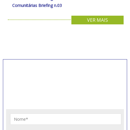
Comunitárias Briefing n.03
VER MAIS
INSCREVA-SE PARA
RECEBER NOVIDADES
Artigos, notícias, legislações e informativos sobre
educação comunitária.