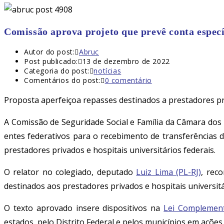
Comissão aprova projeto que prevê conta especí
Autor do post:
Abruc
Post publicado:
13 de dezembro de 2022
Categoria do post:
notícias
Comentários do post:
0 comentário
Proposta aperfeiçoa repasses destinados a prestadores pri
A Comissão de Seguridade Social e Família da Câmara do
entes federativos para o recebimento de transferências 
prestadores privados e hospitais universitários federais.
O relator no colegiado, deputado
Luiz Lima (PL-RJ)
, rec
destinados aos prestadores privados e hospitais universitár
O texto aprovado insere dispositivos na
Lei Complemen
estados, pelo Distrito Federal e pelos municípios em ações 