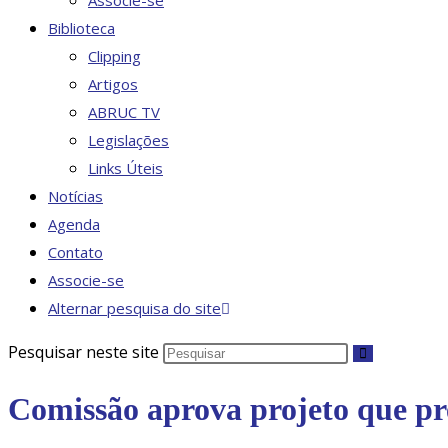
Associe-se
Biblioteca
Clipping
Artigos
ABRUC TV
Legislações
Links Úteis
Notícias
Agenda
Contato
Associe-se
Alternar pesquisa do site
Pesquisar neste site
Comissão aprova projeto que pre