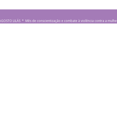
AGOSTO LILÁS * Mês de conscientização e combate à violência contra a mulhe