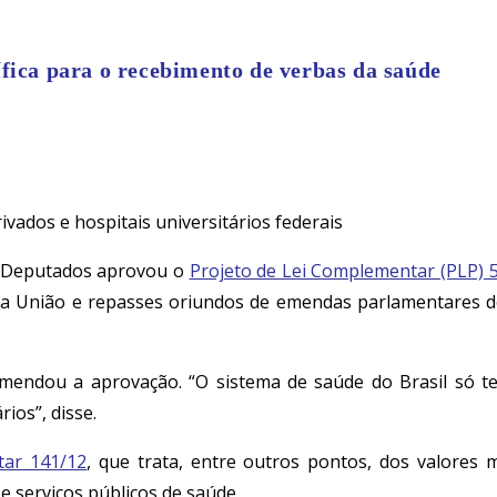
fica para o recebimento de verbas da saúde
vados e hospitais universitários federais
s Deputados aprovou o
Projeto de Lei Complementar (PLP) 
da União e repasses oriundos de emendas parlamentares de
omendou a aprovação. “O sistema de saúde do Brasil só 
ios”, disse.
tar 141/12
, que trata, entre outros pontos, dos valores
e serviços públicos de saúde.