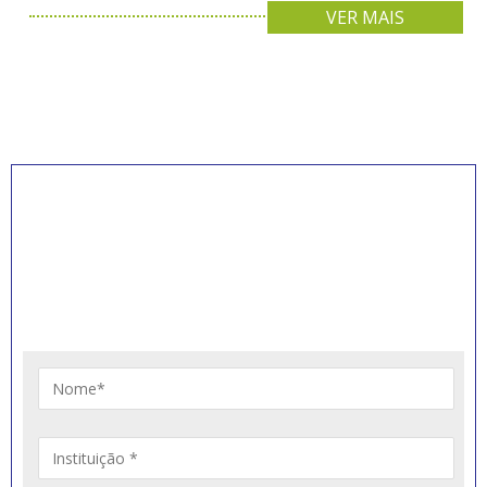
VER MAIS
INSCREVA-SE PARA
RECEBER NOVIDADES
Artigos, notícias, legislações e informativos sobre
educação comunitária.