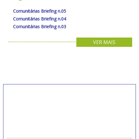
Comunitárias Briefing n.05
Comunitárias Briefing n.04
Comunitárias Briefing n.03
VER MAIS
INSCREVA-SE PARA
RECEBER NOVIDADES
Artigos, notícias, legislações e informativos sobre
educação comunitária.